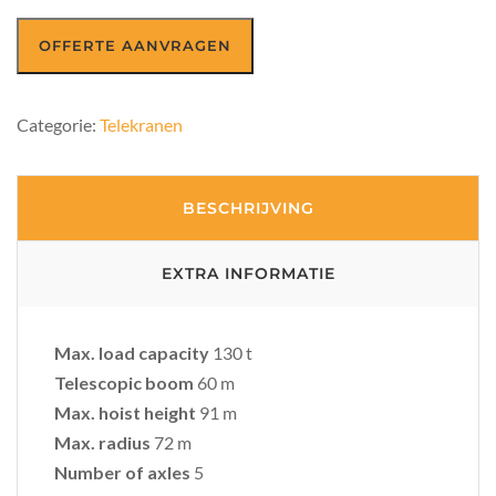
OFFERTE AANVRAGEN
Categorie:
Telekranen
BESCHRIJVING
EXTRA INFORMATIE
Max. load capacity
130 t
Telescopic boom
60 m
Max. hoist height
91 m
Max. radius
72 m
Number of axles
5